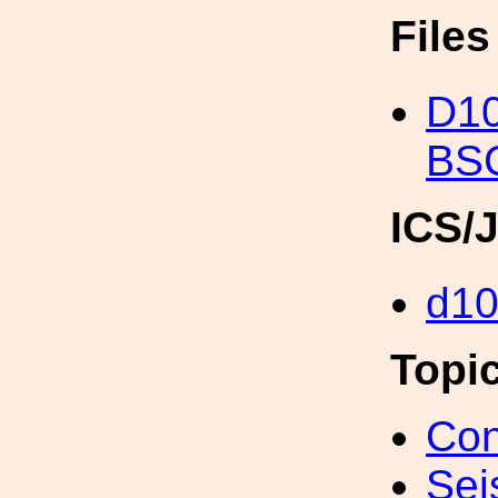
File
D10
BSC
ICS/
d1
Topi
Con
Sei