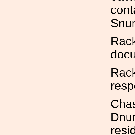
cont
Snu
Rack
doc
Rack
resp
Chas
Dnum
resi