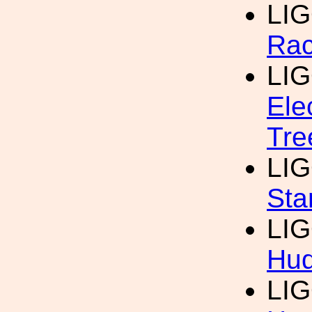
LI
Ra
LI
Ele
Tre
LI
Sta
LI
Hud
LI