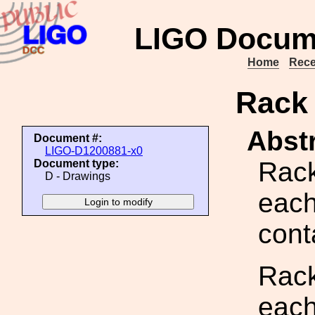
LIGO Docum
Home
Rece
Rack
Abstr
Document #:
LIGO-D1200881-x0
Rac
Document type:
D - Drawings
each
cont
Rac
each