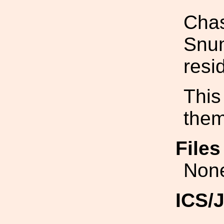
Chas
Snum
resi
This
them
File
Non
ICS/