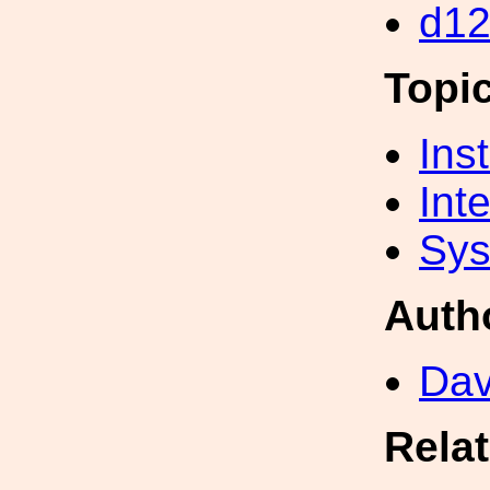
d1
Topi
Inst
Int
Sys
Auth
Dav
Rela