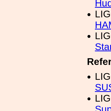
Hud
LI
HAM
LI
Sta
Refe
LI
SU
LI
Sup