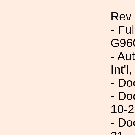
Rev
- Fu
G96
- Au
Int'l,
- Do
- Do
10-2
- Do