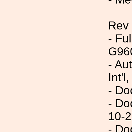
Rev
- Fu
G96
- Au
Int'l,
- Do
- Do
10-2
- Do