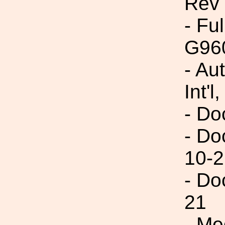
Rev
- Fu
G96
- Au
Int'l,
- Do
- Do
10-2
- Do
21
- Me