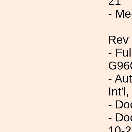
21
- Me
Rev
- Fu
G96
- Au
Int'l,
- Do
- Do
10-2