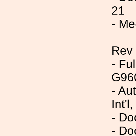
21
- Me
Rev
- Fu
G96
- Au
Int'l,
- Do
- Do