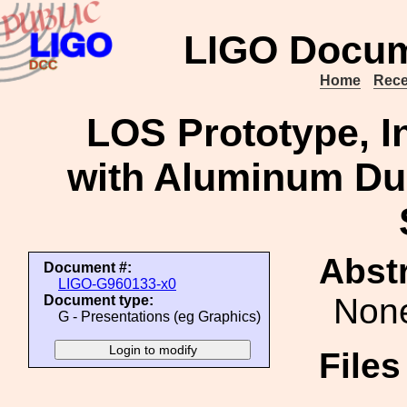
LIGO Docum
Home
Rece
LOS Prototype, I
with Aluminum Du
Abstr
Document #:
LIGO-G960133-x0
Non
Document type:
G - Presentations (eg Graphics)
File