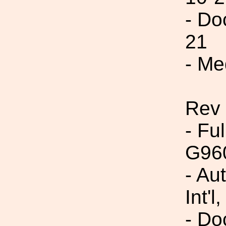
- Do
21
- Me
Rev
- Fu
G96
- Au
Int'l,
- Do