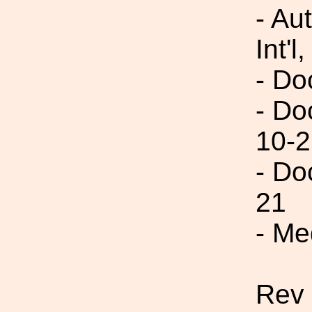
- Au
Int'l,
- Do
- Do
10-2
- Do
21
- Me
Rev