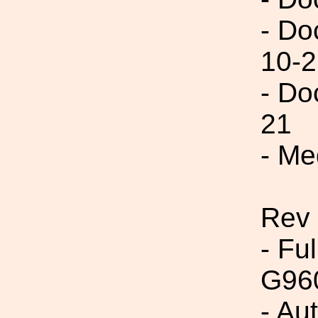
- Do
10-2
- Do
21
- Me
Rev
- Fu
G96
- Au