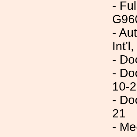
- Fu
G96
- Au
Int'l,
- Do
- Do
10-2
- Do
21
- Me