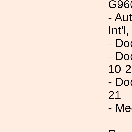
G96
- Au
Int'l,
- Do
- Do
10-2
- Do
21
- Me