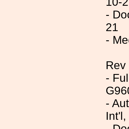
10-2
- Do
21
- Me
Rev
- Fu
G96
- Au
Int'l,
- Do