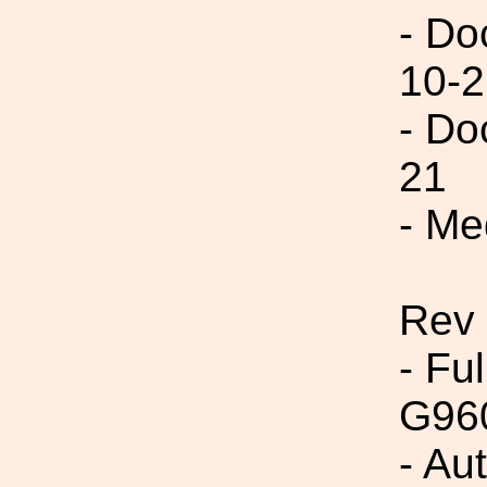
- Do
10-2
- Do
21
- Me
Rev
- Fu
G96
- Au