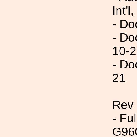
Int'l,
- Do
- Do
10-2
- Do
21
Rev
- Fu
G96