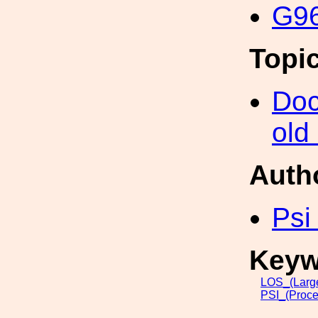
G96
Topi
Doc
old
Auth
Psi
Keyw
LOS_(Larg
PSI_(Proce